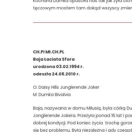
Kochana Dumka opuściła nas tak jak żyła cicho
tęczowym mostem tam dokąd wszyscy zmie
CH.Pl Mł.CH.PL
Baja Łaciata Sfora
urodzona 03.02.1994 r.
odeszła 24.06.2010 r.
O: Daisy Hills Junglerende Joker
M: Dumka Bivalvia
Baja, nazywana w domu Milusią, była córką Du
Jonglerende Jokera. Przeżyła ponad 16 lat i 
dobrej kondycji. Pod koniec życia trochę gorze
się bez problemu. Była niezależna i gdy czego