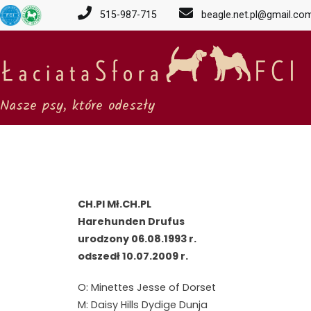
515-987-715
beagle.net.pl@gmail.co
Nasze psy, które odeszły
CH.Pl Mł.CH.PL
Harehunden Drufus
urodzony 06.08.1993 r.
odszedł 10.07.2009 r.
O: Minettes Jesse of Dorset
M: Daisy Hills Dydige Dunja