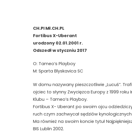
CH.Pl Mł.CH.PL
Fortibus X-Uberant
urodzony 02.01.2001 r.
Odszedł w styczniu 2017
O: Tameo’s Playboy
M: Sparta Blyskavica SC
W domu nazywany pieszczotliwie „Lucuś”. Trafi
ojciec to słynny Zwycięzca Europy z 1999 roku
Klubu – Tameo’s Playboy.
Fortibus X- Uberant po swoim ojcu odziedzicz
ruch czym zachwycał sędziów kynologicznych .
Ma również na swoim koncie tytuł Najpięknie
BIS Lublin 2002.