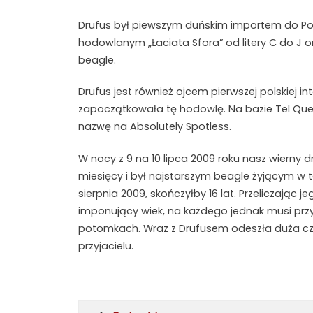
Drufus był piewszym duńskim importem do Po
hodowlanym „Łaciata Sfora” od litery C do J or
beagle.
Drufus jest również ojcem pierwszej polskiej i
zapoczątkowała tę hodowlę. Na bazie Tel Que
nazwę na Absolutely Spotless.
W nocy z 9 na 10 lipca 2009 roku nasz wierny dr
miesięcy i był najstarszym beagle żyjącym w 
sierpnia 2009, skończyłby 16 lat. Przeliczając j
imponujący wiek, na każdego jednak musi przy
potomkach. Wraz z Drufusem odeszła duża czę
przyjacielu.