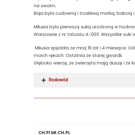
na swoim.
Baja była cudowną i troskliwą matką, babcią i
Milusia była pierwszą suką urodzoną w hodowl
Warszawie z nr tatuażu A-003. Wszystkie suki
Milusia spędziła ze mną 16 lat i 4 miesiące.
moich rękach. Ostatnia ze starej gwardii.
Głęboko wierzę, że zwierzęta mają duszę i że k
Rodowód
CH.Pl Mł.CH.PL