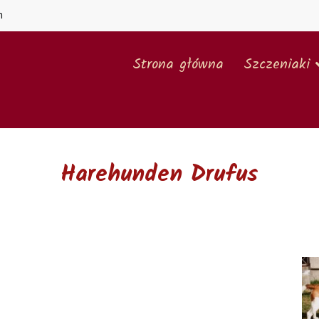
m
Strona główna
Szczeniaki
Hodowla Beagle – Łaciata Sfora
26 lat tradycji i praktyki w pracy z beagle, tak można w krót
pionierami i propagatorami rasy beagle w Polsce wtedy kiedy 
Harehunden Drufus