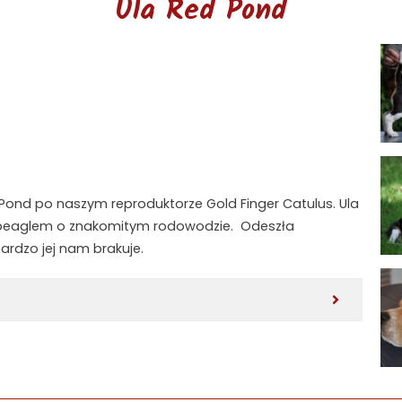
Ula Red Pond
d Pond po naszym reproduktorze Gold Finger Catulus. Ula
 beaglem o znakomitym rodowodzie. Odeszła
ardzo jej nam brakuje.