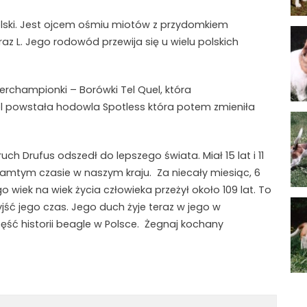
lski. Jest ojcem ośmiu miotów z przydomkiem
az L. Jego rodowód przewija się u wielu polskich
nterchampionki – Borówki Tel Quel, która
l powstała hodowla Spotless która potem zmieniła
uch Drufus odszedł do lepszego świata. Miał 15 lat i 11
tamtym czasie w naszym kraju. Za niecały miesiąc, 6
ego wiek na wiek życia człowieka przeżył około 109 lat. To
jść jego czas. Jego duch żyje teraz w jego w
ść historii beagle w Polsce. Żegnaj kochany