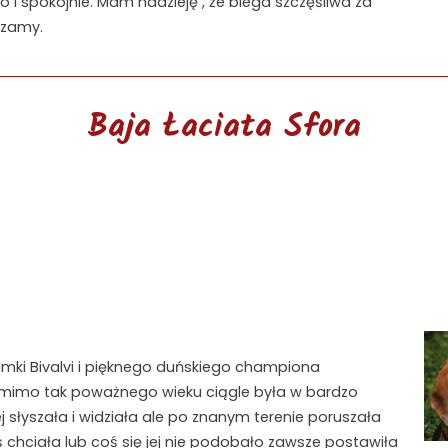
 i spokojnie. Mam nadzieję , że biega szczęśliwa za
rzamy.
Baja Łaciata Sfora
mki Bivalvi i pięknego duńskiego championa
pomimo tak poważnego wieku ciągle była w bardzo
j słyszała i widziała ale po znanym terenie poruszała
ś chciała lub coś się jej nie podobało zawsze postawiła