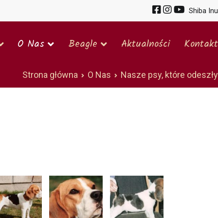
Shiba Inu
O Nas
Beagle
Aktualności
Kontakt
kich słowach scharakteryzować hodowlę Łaciata Sfora. Byliśmy
były one u nas praktycznie nieznane.
Strona główna
O Nas
Nasze psy, które odeszły