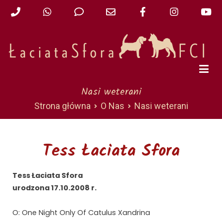
Hodowla Beagle – Łaciata
Sfora
Nasi weterani
Strona główna
O Nas
Nasi weterani
Tess Łaciata Sfora
Tess Łaciata Sfora
urodzona 17.10.2008 r.
O: One Night Only Of Catulus Xandrina